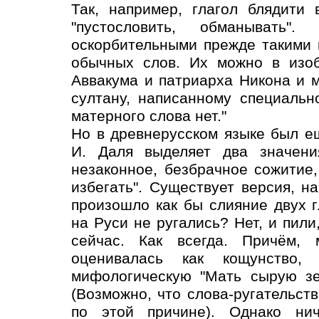
Так, например, глагол блядити
"пустословить, обманывать"
оскорбительными прежде такими
обычных слов. Их можно в изоб
Аввакума и патриарха Никона и м
султану, написанному специальн
матерного слова нет."
Но в древнерусском языке был ещ
И. Даля выделяет два значени
незаконное, безбрачное сожитие
избегать". Существует версия, н
произошло как бы слияние двух г
на Руси не ругались? Нет, и пили,
сейчас. Как всегда. Причём,
оценивалась как кощунство
мифологическую "Мать сырую зе
(Возможно, что слова-ругательст
по этой причине). Однако нич