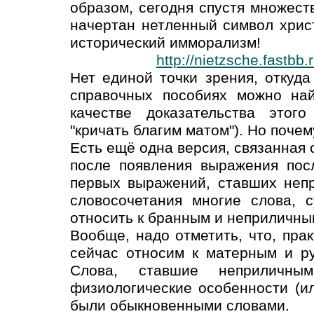
образом, сегодня спустя множест
начертан нетленный символ христ
исторический имморализм!
http://nietzsche.fastb
Нет единой точки зрения, откуд
справочных пособиях можно най
качестве доказательства этог
"кричать благим матом"). Но почем
Есть ещё одна версия, связанная с
после появления выражения посл
первых выражений, ставших неп
словосочетания многие слова, 
относить к бранным и неприличны
Вообще, надо отметить, что, прак
сейчас относим к матерным и ру
Слова, ставшие неприличны
физиологические особенности (ил
были обыкновенными словами.