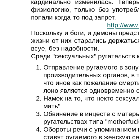
кардинально изменилась. Тепер
физиологию, только без употреб
попали когда-то под запрет.
http://www
Поскольку и боги, и демоны предс
жизни от них старались держатьс
всуе, без надобности.
Среди "сексуальных" ругательств 
Отправление ругаемого в зону
производительных органов, в 
что иное как пожелание смерт
лоно является одновременно 
Намек на то, что некто сексу
мать".
Обвинение в инцесте с матерь
ругательствах типа "motherfuck
Обороты речи с упоминанием м
ставят ругаемого в женскую с