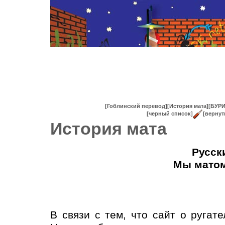
[Гоблинский перевод]
[История мата]
[БУРИ
[черный список]
[вернут
История мата
Русск
Мы матом
В связи с тем, что сайт о ругат