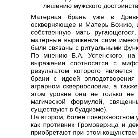
лишению мужского достоинств
Матерная брань уже в Древн
оскверняющее и Матерь Божию, 
собственную мать ругающегося.
матерные выражения сами имеют
были связаны с ритуальными фун
По мнению Б.А. Успенского, на
выражения соотносятся с миф
результатом которого является
брани с идеей оплодотворения 
аграрном сквернословии, а такж
этом уровне она не только не 
магической формулой, священн
существуют в буддизме).
На втором, более поверхностном 
как противник Громовержца и д
приобретают при этом кощунстве