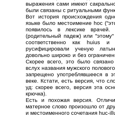
выражения сами имеют сакрально
были связаны с ритуальными фун
Вот история происхождения одн
языке было местоимение hoc ("эт
появилось в лексике врачей. 
(родительный падеж) или "этому"
соответственно как huius и
русифицировали ученую латын
довольно широко и без ограничен
Скорее всего, это было связан
вслух названия мужского полового 
запрещено употреблявшееся в э
веке. Кстати, есть версия, что с
уд: скорее всего, версия эта о
крючка).
Есть и похожая версия. Отличи
матерное слово произошло от друг
и местоименного сочетания huc-illu