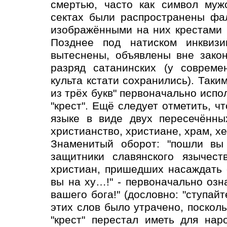
смертью, часто как символ муж
сектах были распространены фал
изображёнными на них крестами 
Позднее под натиском инквизи
вытеснены, объявлены вне зако
разряд сатанинских (у совреме
культа кстати сохранились). Таким
из трёх букв" первоначально испо
"крест". Ещё следует отметить, ч
языке в виде двух пересечённы
христианство, христиане, храм, хер
Знаменитый оборот: "пошли вы 
защитники славянского язычест
христиан, пришедших насаждать с
вы на ху…!" - первоначально озна
вашего бога!" (дословно: "ступайт
этих слов было утрачено, поскол
"крест" перестал иметь для нар