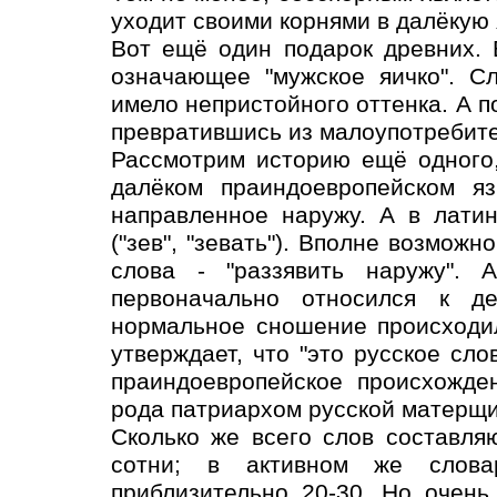
уходит своими корнями в далёкую
Вот ещё один подарок древних. 
означающее "мужское яичко". С
имело непристойного оттенка. А п
превратившись из малоупотребите
Рассмотрим историю ещё одного,
далёком праиндоевропейском яз
направленное наружу. А в латин
("зев", "зевать"). Вполне возможн
слова - "раззявить наружу". А
первоначально относился к д
нормальное сношение происходил
утверждает, что "это русское сл
праиндоевропейское происхожден
рода патриархом русской матерщи
Сколько же всего слов составля
сотни; в активном же слова
приблизительно 20-30. Но очень